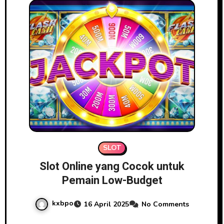
SLOT
Slot Online yang Cocok untuk
Pemain Low-Budget
kxbpo
16 April 2025
No Comments