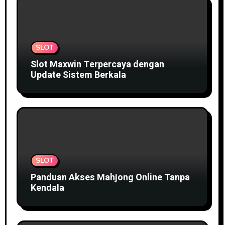
SLOT
Slot Maxwin Terpercaya dengan
Update Sistem Berkala
SLOT
Panduan Akses Mahjong Online Tanpa
Kendala