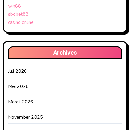
win88
sbobet88
casino online
Archives
Juli 2026
Mei 2026
Maret 2026
November 2025