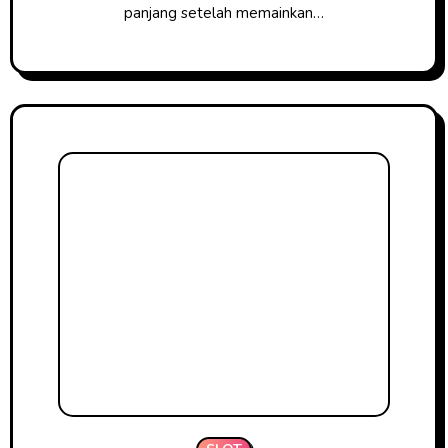
panjang setelah memainkan…