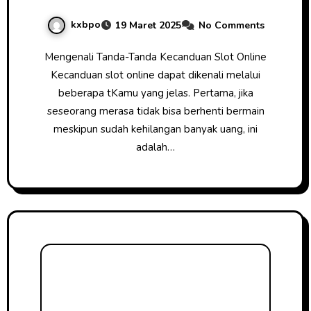
kxbpo
19 Maret 2025
No Comments
Mengenali Tanda-Tanda Kecanduan Slot Online
Kecanduan slot online dapat dikenali melalui
beberapa tKamu yang jelas. Pertama, jika
seseorang merasa tidak bisa berhenti bermain
meskipun sudah kehilangan banyak uang, ini
adalah…