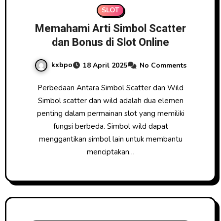
SLOT
Memahami Arti Simbol Scatter
dan Bonus di Slot Online
kxbpo
18 April 2025
No Comments
Perbedaan Antara Simbol Scatter dan Wild
Simbol scatter dan wild adalah dua elemen
penting dalam permainan slot yang memiliki
fungsi berbeda. Simbol wild dapat
menggantikan simbol lain untuk membantu
menciptakan…