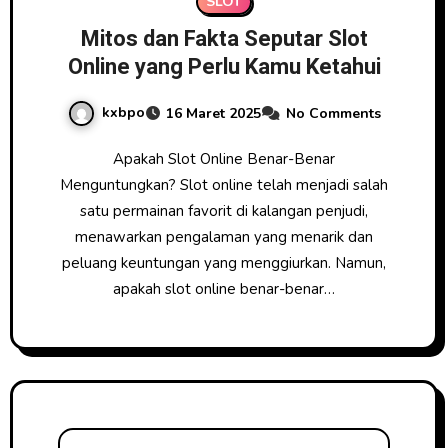
SLOT
Mitos dan Fakta Seputar Slot
Online yang Perlu Kamu Ketahui
kxbpo
16 Maret 2025
No Comments
Apakah Slot Online Benar-Benar
Menguntungkan? Slot online telah menjadi salah
satu permainan favorit di kalangan penjudi,
menawarkan pengalaman yang menarik dan
peluang keuntungan yang menggiurkan. Namun,
apakah slot online benar-benar…