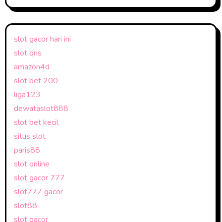
slot gacor hari ini
slot qris
amazon4d
slot bet 200
liga123
dewataslot888
slot bet kecil
situs slot
paris88
slot online
slot gacor 777
slot777 gacor
slot88
slot gacor