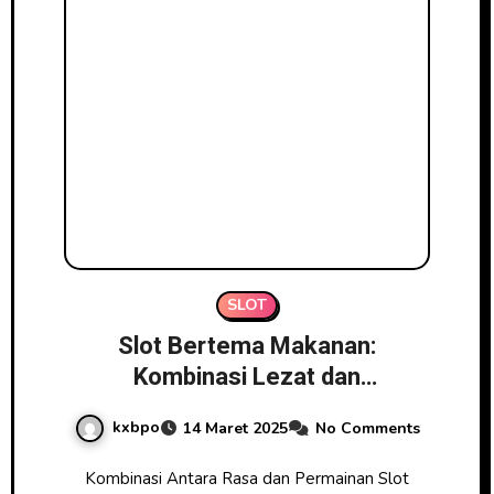
SLOT
Slot Bertema Makanan:
Kombinasi Lezat dan
Kemenangan
kxbpo
14 Maret 2025
No Comments
Kombinasi Antara Rasa dan Permainan Slot