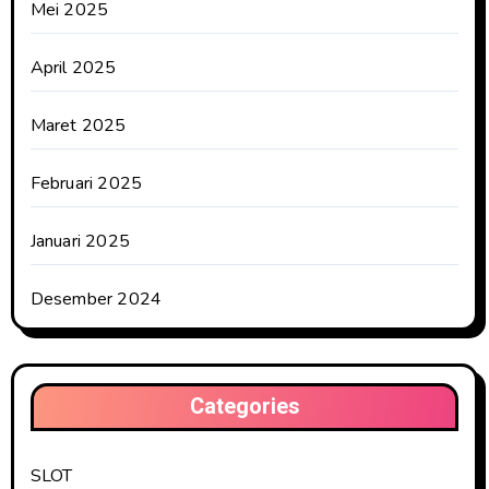
Mei 2025
April 2025
Maret 2025
Februari 2025
Januari 2025
Desember 2024
Categories
SLOT