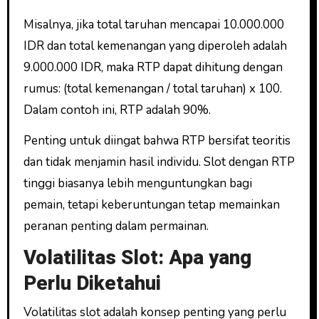
Misalnya, jika total taruhan mencapai 10.000.000
IDR dan total kemenangan yang diperoleh adalah
9.000.000 IDR, maka RTP dapat dihitung dengan
rumus: (total kemenangan / total taruhan) x 100.
Dalam contoh ini, RTP adalah 90%.
Penting untuk diingat bahwa RTP bersifat teoritis
dan tidak menjamin hasil individu. Slot dengan RTP
tinggi biasanya lebih menguntungkan bagi
pemain, tetapi keberuntungan tetap memainkan
peranan penting dalam permainan.
Volatilitas Slot: Apa yang
Perlu Diketahui
Volatilitas slot adalah konsep penting yang perlu