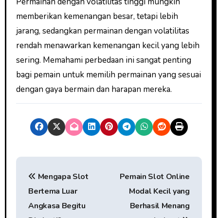
Permainan dengan volatilitas tinggi mungkin
memberikan kemenangan besar, tetapi lebih
jarang, sedangkan permainan dengan volatilitas
rendah menawarkan kemenangan kecil yang lebih
sering. Memahami perbedaan ini sangat penting
bagi pemain untuk memilih permainan yang sesuai
dengan gaya bermain dan harapan mereka.
N
Mengapa Slot
Pemain Slot Online
a
Bertema Luar
Modal Kecil yang
v
Angkasa Begitu
Berhasil Menang