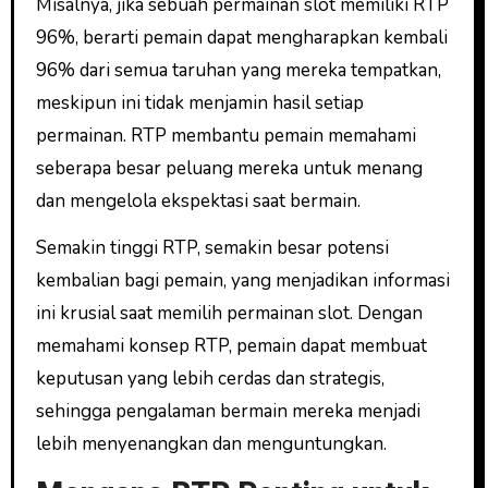
Misalnya, jika sebuah permainan slot memiliki RTP
96%, berarti pemain dapat mengharapkan kembali
96% dari semua taruhan yang mereka tempatkan,
meskipun ini tidak menjamin hasil setiap
permainan. RTP membantu pemain memahami
seberapa besar peluang mereka untuk menang
dan mengelola ekspektasi saat bermain.
Semakin tinggi RTP, semakin besar potensi
kembalian bagi pemain, yang menjadikan informasi
ini krusial saat memilih permainan slot. Dengan
memahami konsep RTP, pemain dapat membuat
keputusan yang lebih cerdas dan strategis,
sehingga pengalaman bermain mereka menjadi
lebih menyenangkan dan menguntungkan.