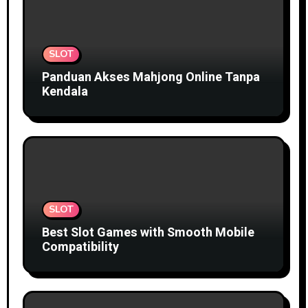
SLOT
Panduan Akses Mahjong Online Tanpa
Kendala
SLOT
Best Slot Games with Smooth Mobile
Compatibility