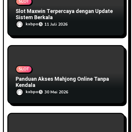
SLOT
Slot Maxwin Terpercaya dengan Update
Sistem Berkala
kxbpo
11 Juli 2026
SLOT
Panduan Akses Mahjong Online Tanpa
Kendala
kxbpo
30 Mei 2026