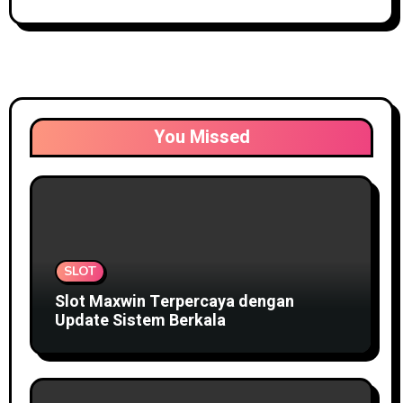
You Missed
SLOT
Slot Maxwin Terpercaya dengan
Update Sistem Berkala