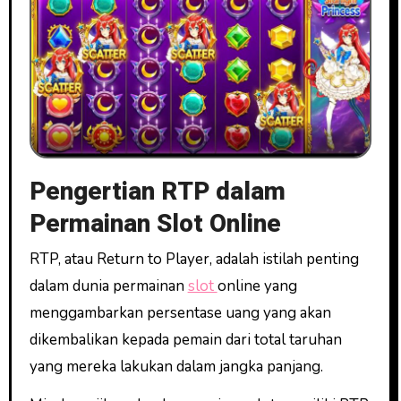
Pengertian RTP dalam
Permainan Slot Online
RTP, atau Return to Player, adalah istilah penting
dalam dunia permainan
slot
online yang
menggambarkan persentase uang yang akan
dikembalikan kepada pemain dari total taruhan
yang mereka lakukan dalam jangka panjang.