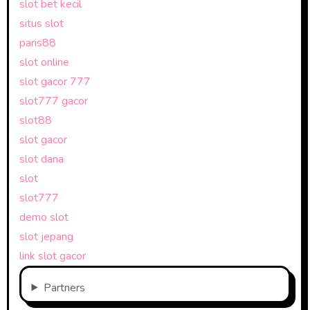
slot bet kecil
situs slot
paris88
slot online
slot gacor 777
slot777 gacor
slot88
slot gacor
slot dana
slot
slot777
demo slot
slot jepang
link slot gacor
Partners