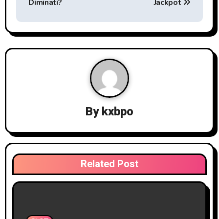
i
Diminati?
Jackpot
g
a
s
i
p
By
kxbpo
o
s
Related Post