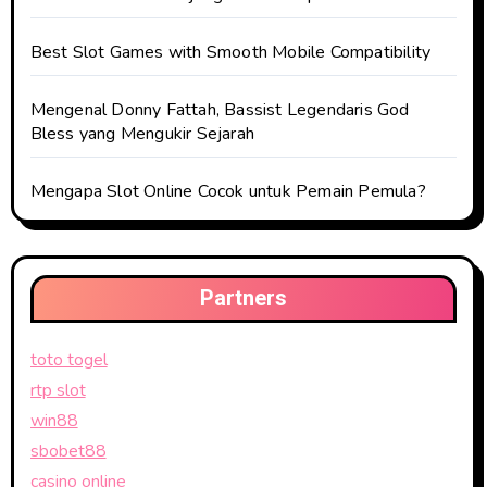
Best Slot Games with Smooth Mobile Compatibility
Mengenal Donny Fattah, Bassist Legendaris God
Bless yang Mengukir Sejarah
Mengapa Slot Online Cocok untuk Pemain Pemula?
Partners
toto togel
rtp slot
win88
sbobet88
casino online