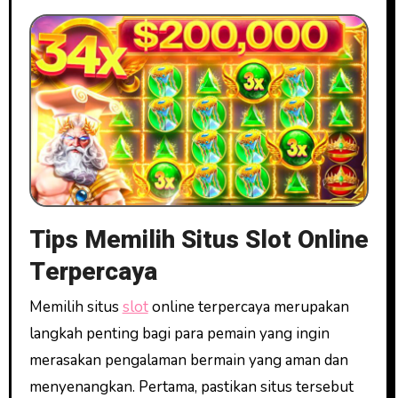
Tips Memilih Situs Slot Online
Terpercaya
Memilih situs
slot
online terpercaya merupakan
langkah penting bagi para pemain yang ingin
merasakan pengalaman bermain yang aman dan
menyenangkan. Pertama, pastikan situs tersebut