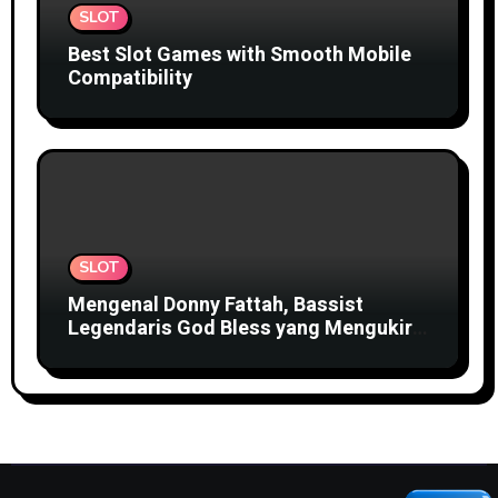
SLOT
Best Slot Games with Smooth Mobile
Compatibility
SLOT
Mengenal Donny Fattah, Bassist
Legendaris God Bless yang Mengukir
Sejarah