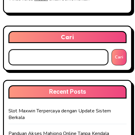
Cari
Cari
Recent Posts
Slot Maxwin Terpercaya dengan Update Sistem
Berkala
Panduan Akses Mahjong Online Tanpa Kendala