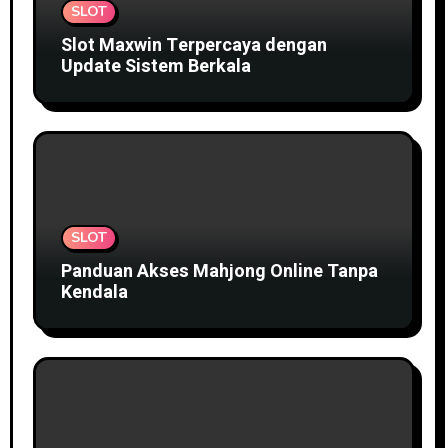
SLOT
Slot Maxwin Terpercaya dengan
Update Sistem Berkala
SLOT
Panduan Akses Mahjong Online Tanpa
Kendala