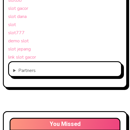
slot88
slot gacor
slot dana
slot
slot777
demo slot
slot jepang
link slot gacor
Partners
You Missed