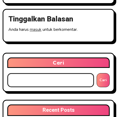
Tinggalkan Balasan
Anda harus
masuk
untuk berkomentar.
Cari
Cari
Recent Posts