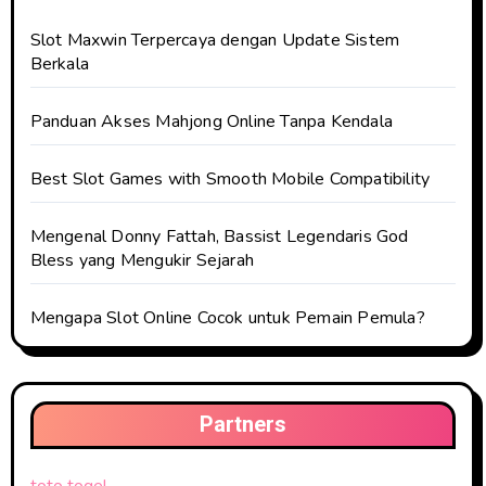
Slot Maxwin Terpercaya dengan Update Sistem
Berkala
Panduan Akses Mahjong Online Tanpa Kendala
Best Slot Games with Smooth Mobile Compatibility
Mengenal Donny Fattah, Bassist Legendaris God
Bless yang Mengukir Sejarah
Mengapa Slot Online Cocok untuk Pemain Pemula?
Partners
toto togel