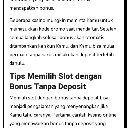
mendapatkan bonus.
Beberapa kasino mungkin meminta Kamu untuk
memasukkan kode promo saat mendaftar. Setelah
semua langkah selesai, bonus akan otomatis
ditambahkan ke akun Kamu, dan Kamu bisa mulai
bermain tanpa harus melakukan deposit terlebih
dahulu.
Tips Memilih Slot dengan
Bonus Tanpa Deposit
Memilih slot dengan bonus tanpa deposit bisa
menjadi pengalaman yang menyenangkan jika
Kamu tahu caranya. Pertama, carilah kasino online
yang menawarkan bonus tanpa deposit yang