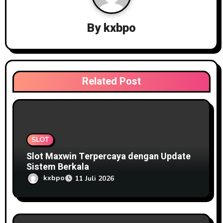
i
By
kxbpo
p
o
s
Related Post
SLOT
Slot Maxwin Terpercaya dengan Update
Sistem Berkala
kxbpo
11 Juli 2026