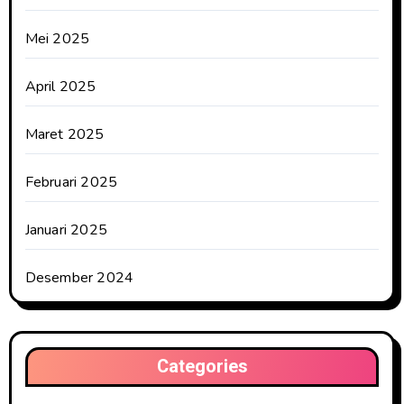
Mei 2025
April 2025
Maret 2025
Februari 2025
Januari 2025
Desember 2024
Categories