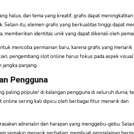
g halus, dan tema yang kreatif, grafis dapat meningkatkan
 Selain itu, elemen grafis yang berkualitas tinggi dapat m
, memberikan identitas unik yang dapat dikenali oleh pemai
ntuk mencoba permainan baru, karena grafis yang menarik
kian, pengembang slot online harus fokus pada aspek visual
 jangka panjang.
ran Pengguna
online sering kali dipicu oleh berbagai fitur menarik dan
asakan adrenalin dan harapan yang menggebu-gebu. Selain 
gam semakin menarik perhatian, membuat pengalaman berm