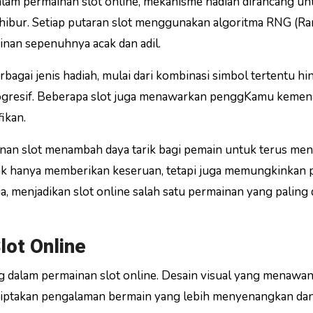
ibur. Setiap putaran slot menggunakan algoritma RNG (R
nan sepenuhnya acak dan adil.
gai jenis hadiah, mulai dari kombinasi simbol tertentu hi
 progresif. Beberapa slot juga menawarkan penggKamu keme
ikan.
rmainan slot menambah daya tarik bagi pemain untuk terus me
ak hanya memberikan keseruan, tetapi juga memungkinkan
 menjadikan slot online salah satu permainan yang paling 
lot Online
nciptakan pengalaman bermain yang lebih menyenangkan da