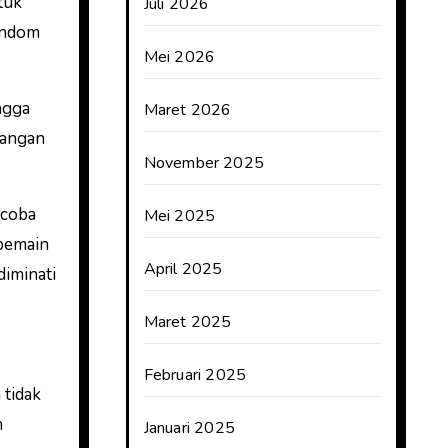
Juli 2026
andom
Mei 2026
ngga
Maret 2026
nangan
November 2025
ncoba
Mei 2025
 pemain
April 2025
diminati
Maret 2025
Februari 2025
n
Januari 2025