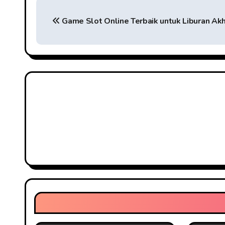
N
Game Slot Online Terbaik untuk Liburan Akh
a
v
i
g
a
s
i
p
o
s