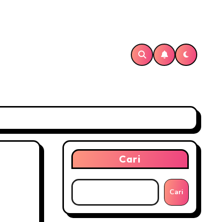
Cari
Cari