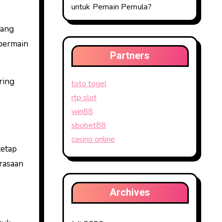
untuk Pemain Pemula?
rang
bermain
Partners
ring
toto togel
rtp slot
win88
sbobet88
casino online
tetap
rasaan
Archives