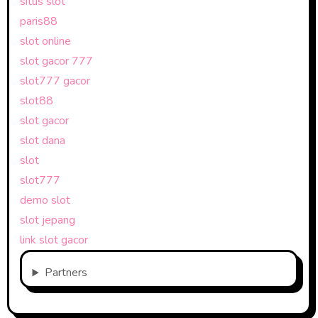
situs slot
paris88
slot online
slot gacor 777
slot777 gacor
slot88
slot gacor
slot dana
slot
slot777
demo slot
slot jepang
link slot gacor
Partners