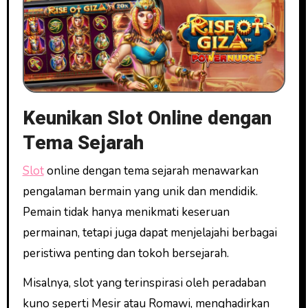
Keunikan Slot Online dengan
Tema Sejarah
Slot
online dengan tema sejarah menawarkan
pengalaman bermain yang unik dan mendidik.
Pemain tidak hanya menikmati keseruan
permainan, tetapi juga dapat menjelajahi berbagai
peristiwa penting dan tokoh bersejarah.
Misalnya, slot yang terinspirasi oleh peradaban
kuno seperti Mesir atau Romawi, menghadirkan