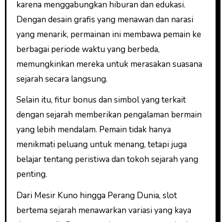
karena menggabungkan hiburan dan edukasi.
Dengan desain grafis yang menawan dan narasi
yang menarik, permainan ini membawa pemain ke
berbagai periode waktu yang berbeda,
memungkinkan mereka untuk merasakan suasana
sejarah secara langsung.
Selain itu, fitur bonus dan simbol yang terkait
dengan sejarah memberikan pengalaman bermain
yang lebih mendalam. Pemain tidak hanya
menikmati peluang untuk menang, tetapi juga
belajar tentang peristiwa dan tokoh sejarah yang
penting.
Dari Mesir Kuno hingga Perang Dunia, slot
bertema sejarah menawarkan variasi yang kaya