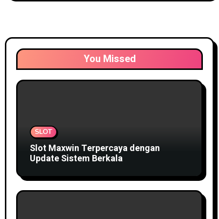
You Missed
SLOT
Slot Maxwin Terpercaya dengan
Update Sistem Berkala