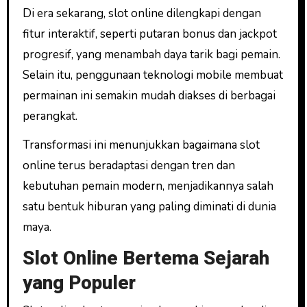
Di era sekarang, slot online dilengkapi dengan
fitur interaktif, seperti putaran bonus dan jackpot
progresif, yang menambah daya tarik bagi pemain.
Selain itu, penggunaan teknologi mobile membuat
permainan ini semakin mudah diakses di berbagai
perangkat.
Transformasi ini menunjukkan bagaimana slot
online terus beradaptasi dengan tren dan
kebutuhan pemain modern, menjadikannya salah
satu bentuk hiburan yang paling diminati di dunia
maya.
Slot Online Bertema Sejarah
yang Populer